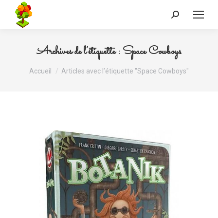
Recherche
:
Archives de l’étiquette :
Space Cowboys
Vous êtes ici :
Accueil
Articles avec l’étiquette "Space Cowboys"