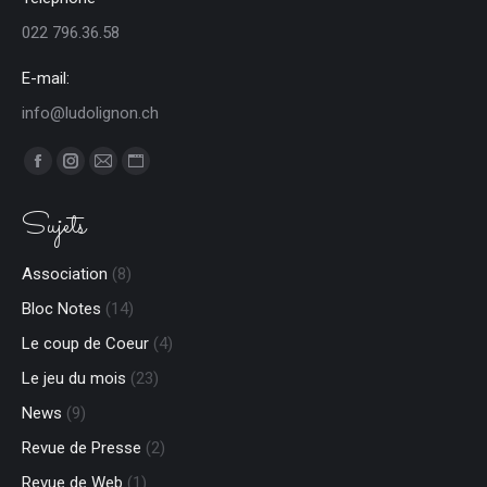
022 796.36.58
E-mail:
info@ludolignon.ch
Trouvez nous sur :
Facebook
Instagram
E-
Site
page
page
mail
Web
Sujets
opens
opens
page
page
in
in
opens
opens
Association
(8)
new
new
in
in
Bloc Notes
(14)
window
window
new
new
window
window
Le coup de Coeur
(4)
Le jeu du mois
(23)
News
(9)
Revue de Presse
(2)
Revue de Web
(1)