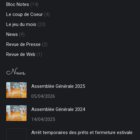
Bloc Notes
(14)
window
window
new
new
window
window
Le coup de Coeur
(4)
Le jeu du mois
(23)
News
(9)
Revue de Presse
(2)
Revue de Web
(1)
News
Assemblée Générale 2025
05/04/2026
Assemblée Générale 2024
14/04/2025
Arrêt temporaires des prêts et fermeture estivale