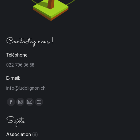
Contactez nous !
Téléphone
022 796.36.58
E-mail:
info@ludolignon.ch
Trouvez nous sur :
Facebook
Instagram
E-
Site
page
page
mail
Web
Sujets
opens
opens
page
page
in
in
opens
opens
Association
(8)
new
new
in
in