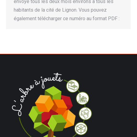
envoyé tous les deux mois environs à tous les
habitants de la cité de Lignon. Vous pouvez
également télécharger ce numéro au format PDF :