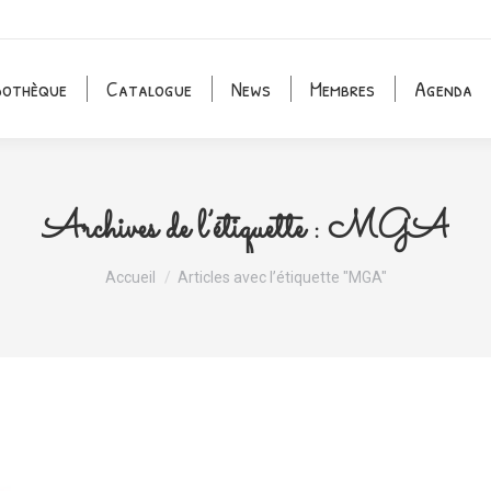
dothèque
Catalogue
News
Membres
Agenda
Archives de l’étiquette :
MGA
Vous êtes ici :
Accueil
Articles avec l’étiquette "MGA"