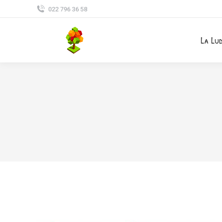
022 796 36 58
La Lu