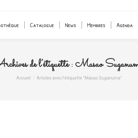
dothèque
Catalogue
News
Membres
Agenda
rchives de l’étiquette :
Masao Suganu
Vous êtes ici :
Accueil
Articles avec l’étiquette "Masao Suganuma"