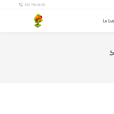
022 796 36 58
La Lu
A