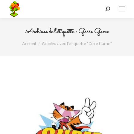
Recherche
:
Archives de l’étiquette :
Grrre Game
Vous êtes ici :
Accueil
Articles avec l’étiquette "Grrre Game"