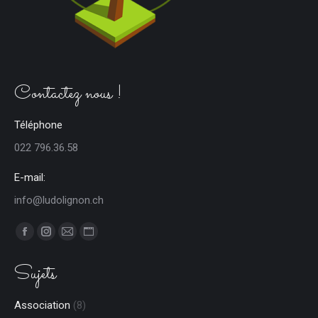
Contactez nous !
Téléphone
022 796.36.58
E-mail:
info@ludolignon.ch
Trouvez nous sur :
Facebook
Instagram
E-
Site
page
page
mail
Web
Sujets
opens
opens
page
page
in
in
opens
opens
Association
(8)
new
new
in
in