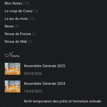
Bloc Notes
(14)
window
window
new
new
window
window
Le coup de Coeur
(4)
Le jeu du mois
(23)
News
(9)
Revue de Presse
(2)
Revue de Web
(1)
News
Assemblée Générale 2025
05/04/2026
Assemblée Générale 2024
14/04/2025
Arrêt temporaires des prêts et fermeture estivale