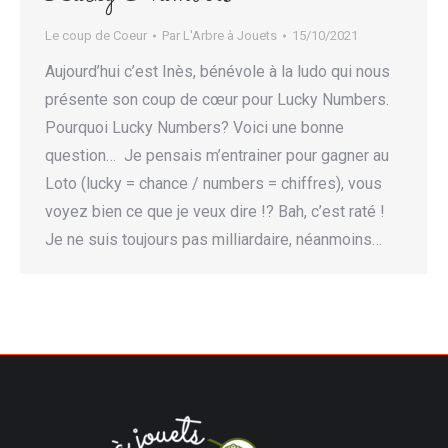
Le coup de Coeur
Par
L'Arbre à Jouets
15/10/2021
Aujourd’hui c’est Inès, bénévole à la ludo qui nous
présente son coup de cœur pour Lucky Numbers.
Pourquoi Lucky Numbers? Voici une bonne
question… Je pensais m’entrainer pour gagner au
Loto (lucky = chance / numbers = chiffres), vous
voyez bien ce que je veux dire !? Bah, c’est raté !
Je ne suis toujours pas milliardaire, néanmoins…