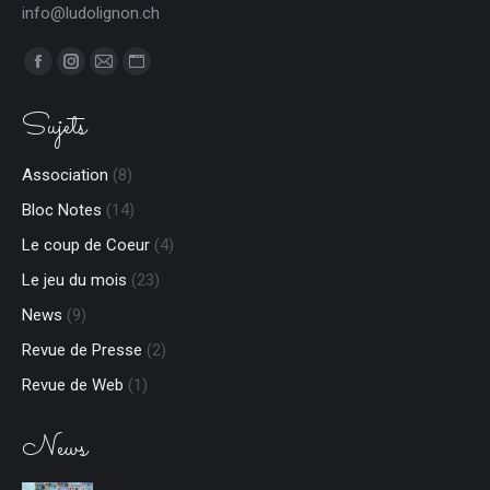
info@ludolignon.ch
Trouvez nous sur :
Facebook
Instagram
E-
Site
page
page
mail
Web
Sujets
opens
opens
page
page
in
in
opens
opens
Association
(8)
new
new
in
in
Bloc Notes
(14)
window
window
new
new
window
window
Le coup de Coeur
(4)
Le jeu du mois
(23)
News
(9)
Revue de Presse
(2)
Revue de Web
(1)
News