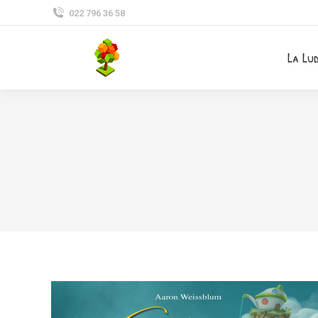
022 796 36 58
La Lu