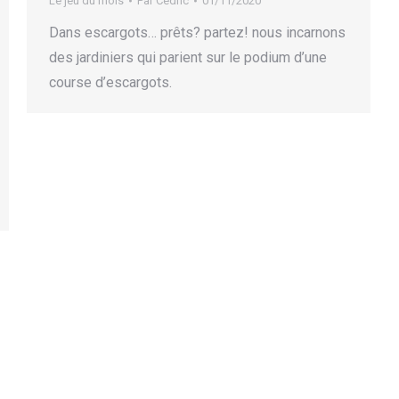
Le jeu du mois
Par
Cédric
01/11/2020
Dans escargots… prêts? partez! nous incarnons
des jardiniers qui parient sur le podium d’une
course d’escargots.
tez nous !
Sujets
e
Association
(8)