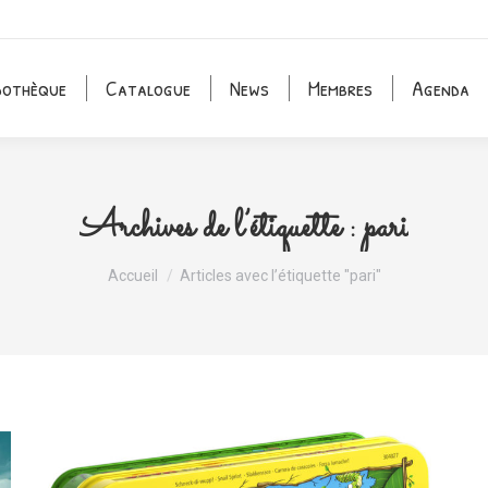
dothèque
Catalogue
News
Membres
Agenda
Archives de l’étiquette :
pari
Vous êtes ici :
Accueil
Articles avec l’étiquette "pari"