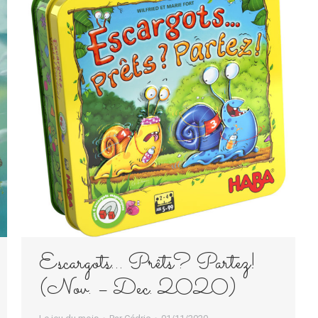
Escargots… Prêts? Partez!
(Nov. – Dec. 2020)