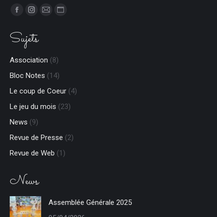
Trouvez nous sur :
Facebook
Instagram
E-
Site
page
page
mail
Web
Sujets
opens
opens
page
page
in
in
opens
opens
Association
(8)
new
new
in
in
Bloc Notes
(14)
window
window
new
new
window
window
Le coup de Coeur
(4)
Le jeu du mois
(23)
News
(9)
Revue de Presse
(2)
Revue de Web
(1)
News
Assemblée Générale 2025