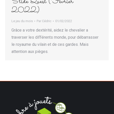
Slide Quest (Février
2022)
Le jeu du mois
Par
Cédric
01/02/2022
Grâce a votre dextérité, aidez le chevalier a
traverser les différents monde, pour débarrasser
le royaume du vilain et de ces gardes. Mais
attention aux pièges.