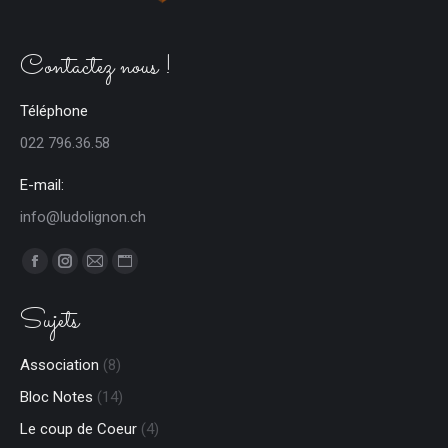
Contactez nous !
Téléphone
022 796.36.58
E-mail:
info@ludolignon.ch
Trouvez nous sur :
Facebook
Instagram
E-
Site
page
page
mail
Web
Sujets
opens
opens
page
page
in
in
opens
opens
Association
(8)
new
new
in
in
Bloc Notes
(14)
window
window
new
new
window
window
Le coup de Coeur
(4)