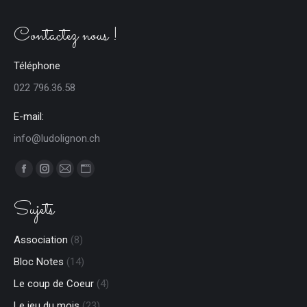
Contactez nous !
Téléphone
022 796.36.58
E-mail:
info@ludolignon.ch
Trouvez nous sur :
Facebook
Instagram
E-
Site
page
page
mail
Web
Sujets
opens
opens
page
page
in
in
opens
opens
Association
(8)
new
new
in
in
Bloc Notes
(14)
window
window
new
new
window
window
Le coup de Coeur
(4)
Le jeu du mois
(23)