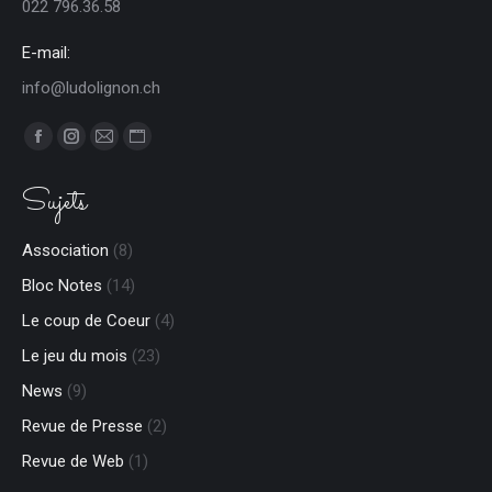
022 796.36.58
E-mail:
info@ludolignon.ch
Trouvez nous sur :
Facebook
Instagram
E-
Site
page
page
mail
Web
Sujets
opens
opens
page
page
in
in
opens
opens
Association
(8)
new
new
in
in
Bloc Notes
(14)
window
window
new
new
window
window
Le coup de Coeur
(4)
Le jeu du mois
(23)
News
(9)
Revue de Presse
(2)
Revue de Web
(1)