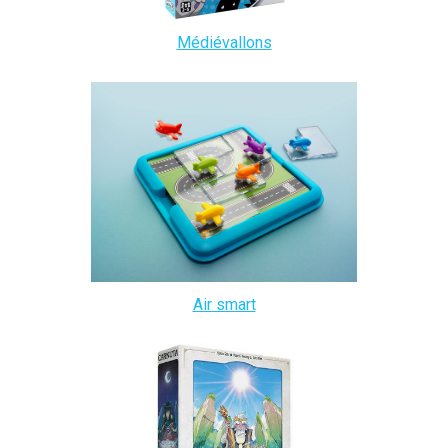
Médiévallons
Air smart