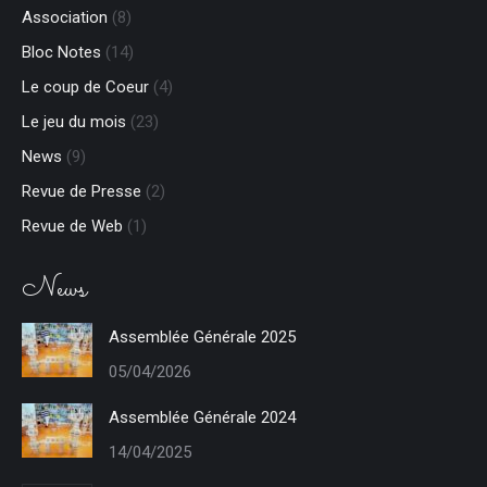
in
in
opens
opens
Association
(8)
new
new
in
in
Bloc Notes
(14)
window
window
new
new
window
window
Le coup de Coeur
(4)
Le jeu du mois
(23)
News
(9)
Revue de Presse
(2)
Revue de Web
(1)
News
Assemblée Générale 2025
05/04/2026
Assemblée Générale 2024
14/04/2025