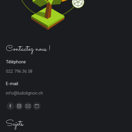
Contactez nous !
Téléphone
022 796.36.58
E-mail:
info@ludolignon.ch
Trouvez nous sur :
Facebook
Instagram
E-
Site
page
page
mail
Web
Sujets
opens
opens
page
page