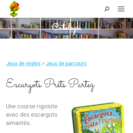
Recherche
:
Catalogue
Vous êtes ici :
Jeux de règles
>
Jeux de parcours
Escargots Prêts Partez
Une course rigolote
avec des escargots
aimantés.