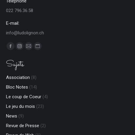
Téléphone
022 796.36.58
E-mail:
info@ludolignon.ch
Trouvez nous sur :
Facebook
Instagram
E-
Site
page
page
mail
Web
Sujets
opens
opens
page
page
in
in
opens
opens
Association
(8)
new
new
in
in
Bloc Notes
(14)
window
window
new
new
window
window
Le coup de Coeur
(4)
Le jeu du mois
(23)
News
(9)
Revue de Presse
(2)