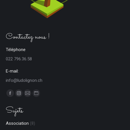
Contactez nous !
Téléphone
022 796.36.58
E-mail:
info@ludolignon.ch
Trouvez nous sur :
Facebook
Instagram
E-
Site
page
page
mail
Web
Sujets
opens
opens
page
page
in
in
opens
opens
Association
(8)
new
new
in
in