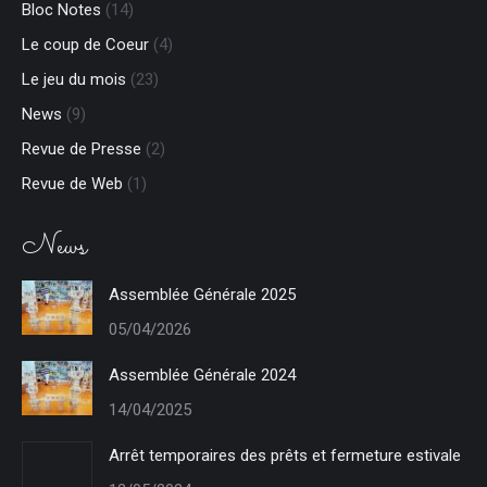
Bloc Notes
(14)
window
window
new
new
window
window
Le coup de Coeur
(4)
Le jeu du mois
(23)
News
(9)
Revue de Presse
(2)
Revue de Web
(1)
News
Assemblée Générale 2025
05/04/2026
Assemblée Générale 2024
14/04/2025
Arrêt temporaires des prêts et fermeture estivale